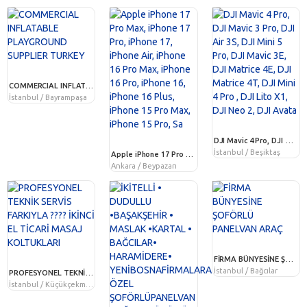
COMMERCIAL INFLATABLE PLAYGROUND SUPPLIER TURKEY
İstanbul / Bayrampaşa
DJI Mavic 4 Pro, DJI Mavic 3 Pro, DJI Air 3S, DJI Mini 5 Pro, DJI Mavic 3E, DJI Matrice 4E, DJI Matrice 4T, DJI Mini 4 Pro , DJI Lito X1, DJI Neo 2, DJI Avata
İstanbul / Beşiktaş
Apple iPhone 17 Pro Max, iPhone 17 Pro, iPhone 17, iPhone Air, iPhone 16 Pro Max, iPhone 16 Pro, iPhone 16, iPhone 16 Plus, iPhone 15 Pro Max, iPhone 15 Pro, Sa
Ankara / Beypazarı
FİRMA BÜNYESİNE ŞOFÖRLÜ PANELVAN ARAÇ
İstanbul / Bağcılar
PROFESYONEL TEKNİK SERVİS FARKIYLA ???? İKİNCİ EL TİCARİ MASAJ KOLTUKLARI
İstanbul / Küçükçekmece