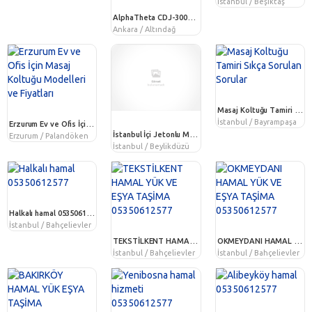
İstanbul / Beşiktaş
AlphaTheta CDJ-3000X ,Pioneer CDJ-3000, Pioneer DJM-A9, Pioneer DJ DJM-V10 , AlphaTheta Euphonia, Pioneer CDJ-2000NXS2, Pioneer DJM-900NXS2, Pioneer DJ DJM-S1
Ankara / Altındağ
Masaj Koltuğu Tamiri Sıkça Sorulan Sorular
İstanbul / Bayrampaşa
Erzurum Ev ve Ofis İçin Masaj Koltuğu Modelleri ve Fiyatları
İstanbul İçi Jetonlu Masaj Koltuğu – Kuaförler İçin Uygun Fiyatlı Konfor ve Gelir Fırsatı
Erzurum / Palandöken
İstanbul / Beylikdüzü
Halkalı hamal 05350612577
İstanbul / Bahçelievler
TEKSTİLKENT HAMAL YÜK VE EŞYA TAŞİMA 05350612577
OKMEYDANI HAMAL YÜK VE EŞYA TAŞİMA 05350612577
İstanbul / Bahçelievler
İstanbul / Bahçelievler