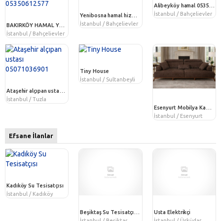
Alibeyköy hamal 05350612577
İstanbul / Bahçelievler
Yenibosna hamal hizmeti 05350612577
İstanbul / Bahçelievler
BAKIRKÖY HAMAL YÜK EŞYA TAŞİMA 05350612577
İstanbul / Bahçelievler
Tiny House
İstanbul / Sultanbeyli
Ataşehir alçıpan ustası 05071036901
İstanbul / Tuzla
Esenyurt Mobilya Kampanyaları | Koltuk Takımı, Yemek Odası, Yatak Odası ve Bahçe Mobilyaları
İstanbul / Esenyurt
Efsane İlanlar
Kadıköy Su Tesisatçısı
İstanbul / Kadıköy
Beşiktaş Su Tesisatçısı bakım tamir hizmeti
Usta Elektrikçi
İstanbul / Beşiktaş
İstanbul / Üsküdar