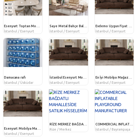
Esenyurt Toptan Mobilya Mağazaları | Evdemo Mobilya ile Kaliteyi Uygun Fiyatla Keşfedin
Saye Metal Bahçe Balkon Oturma Takımı 2+1+1+Orta Sehpa Cappuccino | Modern ve Dayanıklı Bahçe Mobilyası
Evdemo Uygun Fiyat Mobilya İstanbul Esenyurt | Kaliteli ve Modern Mobilyalar
İstanbul / Esenyurt
İstanbul / Esenyurt
İstanbul / Esenyurt
Damacana rafı
İstanbul Esenyurt Mobilya İmalatçıları ve Mobilya Seçerken Dikkat Edilmesi Gerekenler
En İyi Mobilya Mağazası Esenyurt | Koltuk Takımı - Yatak Odası - 9 Taksit - Ücretsiz Kargo
İstanbul / Üsküdar
İstanbul / Esenyurt
İstanbul / Esenyurt
RİZE MERKEZ BAĞDATLI MAHALLESİDE SATILIK HİSSELERİM
COMMERCIAL INFLATABLE PLAYGROUND MANUFACTURER
Esenyurt Mobilya Mağazası | Koltuk Takımları | Peşin Fiyatına 9 Taksit | Ücretsiz Kargo
Rize / Merkez
İstanbul / Bayrampaşa
İstanbul / Esenyurt