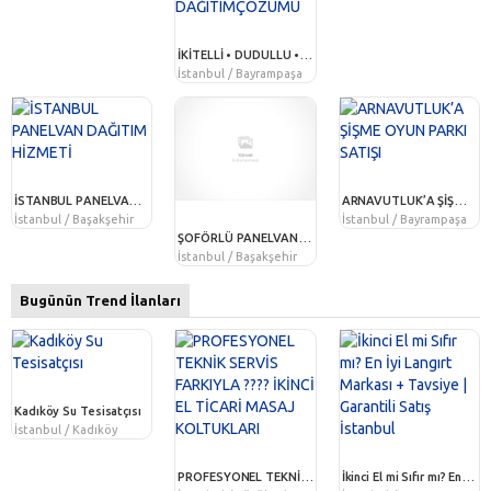
İKİTELLİ • DUDULLU •BAŞAKŞEHİR • MASLAK •KARTAL • BAĞCILAR• HARAMİDERE• YENİBOSNAFİRMALARA ÖZEL ŞOFÖRLÜPANELVAN DAĞITIMÇÖZÜMÜ
İstanbul / Bayrampaşa
İSTANBUL PANELVAN DAĞITIM HİZMETİ
ARNAVUTLUK’A ŞİŞME OYUN PARKI SATIŞI
İstanbul / Başakşehir
İstanbul / Bayrampaşa
ŞOFÖRLÜ PANELVAN ARAÇ HİZMETİ
İstanbul / Başakşehir
Bugünün Trend İlanları
Kadıköy Su Tesisatçısı
İstanbul / Kadıköy
PROFESYONEL TEKNİK SERVİS FARKIYLA ???? İKİNCİ EL TİCARİ MASAJ KOLTUKLARI
İkinci El mi Sıfır mı? En İyi Langırt Markası + Tavsiye | Garantili Satış İstanbul