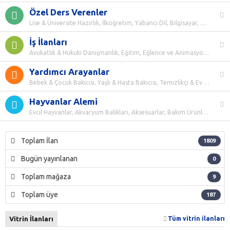
Özel Ders Verenler
Lise & Üniversite Hazırlık, İlköğretim, Yabancı Dil, Bilgisayar, Direksiyon, Spor, Müzik & Enstrüman, Güzel Sanatlar, Mesleki Dersler, Kişisel Gelişim, Çocuk Gelişimi, Güzel Konuşma & Diksiyon, Fotoğrafçılık
İş İlanları
Avukatlık & Hukuki Danışmanlık, Eğitim, Eğlence ve Animasyon, Güzellik ve Bakım, IT ve Yazılım Geliştirme, İnsan Kaynakları, İnşaat ve Yapı, İşletme ve Stratejik Yönetim, Koruma ve Güvenlik, Lojistik ve Taşıma, Mağazacılık ve Perakendecilik, Finans ve Bankacılık, Mühendislik, Müşteri Hizmetleri, Ofis Yönetimi ve İdari İşler, Part Time ve Ek İş Fırsatları, Pazarlama ve Ürün Yönetimi, Restoran ve Konaklama, Sağlık, Satış, Tamir ve Bakım, Tarım ve Hayvancılık, Tasarım ve Yaratıcılık, Tekstil ve Konfeksiyon, Üretim ve İmalat
Yardımcı Arayanlar
Bebek & Çocuk Bakıcısı, Yaşlı & Hasta Bakıcısı, Temizlikçi & Ev İşlerine Yardımcı
Hayvanlar Alemi
Evcil Hayvanlar, Akvaryum Balıkları, Aksesuarlar, Bakım Ürünleri, Yem ve Mama, Kümes Hayvanları, Büyükbaş Hayvanlar, Küçükbaş Hayvanlar, Deniz Canlıları, Sürüngenler, Böcekler
Toplam İlan
1809
Bugün yayınlanan
0
Toplam mağaza
9
Toplam üye
187
Vitrin İlanları
Tüm vitrin ilanları