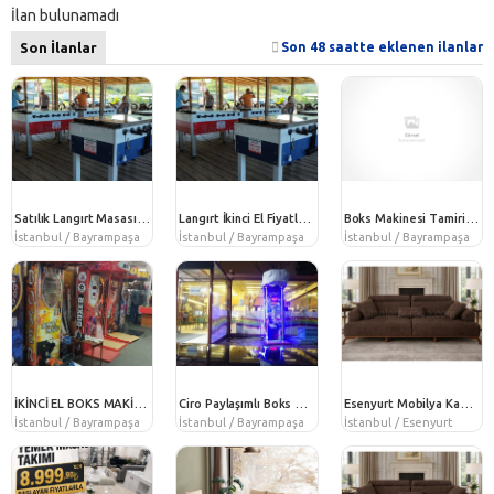
İlan bulunamadı
Son İlanlar
Son 48 saatte eklenen ilanlar
Boks Makinesi Tamiri İstanbul | Yerinde Profesyonel Teknik Servis
Satılık Langırt Masası Fiyatları 2. El | Profesyonel Langırt Makineleri
Langırt İkinci El Fiyatları | Profesyonel Teknik Servis ve Yedek Parça Desteği
İstanbul / Bayrampaşa
İstanbul / Bayrampaşa
İstanbul / Bayrampaşa
İKİNCİ EL BOKS MAKİNESİ | PROFESYONEL TEKNİK SERVİS GÜVENCESİYLE
Ciro Paylaşımlı Boks Makinesi Kiralama İstanbul
Esenyurt Mobilya Kampanyaları | Koltuk Takımı, Yemek Odası, Yatak Odası ve Bahçe Mobilyaları
İstanbul / Bayrampaşa
İstanbul / Bayrampaşa
İstanbul / Esenyurt