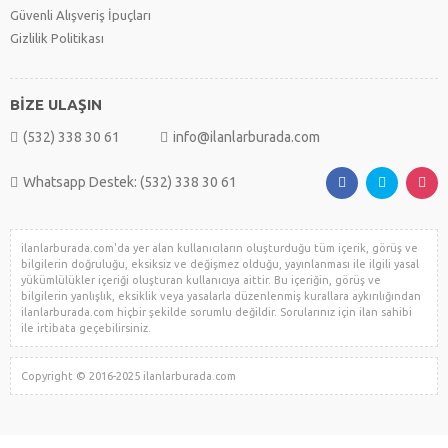
Güvenli Alışveriş İpuçları
Gizlilik Politikası
BİZE ULAŞIN
(532) 338 30 61
info@ilanlarburada.com
Whatsapp Destek: (532) 338 30 61
ilanlarburada.com'da yer alan kullanıcıların oluşturduğu tüm içerik, görüş ve
bilgilerin doğruluğu, eksiksiz ve değişmez olduğu, yayınlanması ile ilgili yasal
yükümlülükler içeriği oluşturan kullanıcıya aittir. Bu içeriğin, görüş ve
bilgilerin yanlışlık, eksiklik veya yasalarla düzenlenmiş kurallara aykırılığından
ilanlarburada.com hiçbir şekilde sorumlu değildir. Sorularınız için ilan sahibi
ile irtibata geçebilirsiniz.
Copyright © 2016-2025 ilanlarburada.com