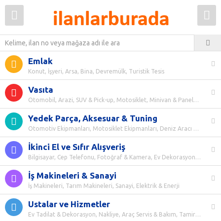
Emlak
Konut, İşyeri, Arsa, Bina, Devremülk, Turistik Tesis
Vasıta
Otomobil, Arazi, SUV & Pick-up, Motosiklet, Minivan & Panelvan, Ticari Araçlar, Kiralık Araçlar, Deniz Araçları, Hasarlı Araçlar, Klasik Araçlar, Elektrikli Araçlar, Modifiye Araçlar, Hava Araçları, ATV, UTV, Karavan, Engelli Plakalı Araçlar
Yedek Parça, Aksesuar & Tuning
Otomotiv Ekipmanları, Motosiklet Ekipmanları, Deniz Aracı Ekipmanları
İkinci El ve Sıfır Alışveriş
Bilgisayar, Cep Telefonu, Fotoğraf & Kamera, Ev Dekorasyon, Ev Elektroniği, Elektrikli Ev Aletleri, Giyim & Aksesuar, Saat, Anne & Bebek, Kişisel Bakım & Kozmetik, Hobi & Oyuncak, Oyun & Konsol, Kitap, Dergi & Film, Müzik, Spor, Takı, Mücevher & Altın, Koleksiyon, Antika, Bahçe & Yapı Market, Teknik Elektronik, Medikal Ürünler, Ofis & Kırtasiye, Yiyecek & İçecek, Diğer Her Şey, Ruhsatlı Silahlar
İş Makineleri & Sanayi
İş Makineleri, Tarım Makineleri, Sanayi, Elektrik & Enerji
Ustalar ve Hizmetler
Ev Tadilat & Dekorasyon, Nakliye, Araç Servis & Bakım, Tamirat & Teknik Servis, Düğün & Etkinlik, Diğer Hizmetler