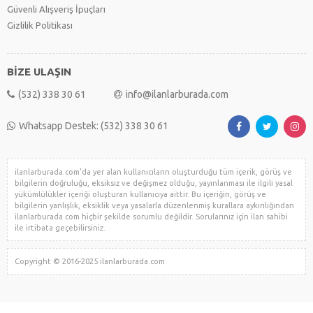
Güvenli Alışveriş İpuçları
Gizlilik Politikası
BİZE ULAŞIN
(532) 338 30 61
info@ilanlarburada.com
Whatsapp Destek: (532) 338 30 61
ilanlarburada.com'da yer alan kullanıcıların oluşturduğu tüm içerik, görüş ve
bilgilerin doğruluğu, eksiksiz ve değişmez olduğu, yayınlanması ile ilgili yasal
yükümlülükler içeriği oluşturan kullanıcıya aittir. Bu içeriğin, görüş ve
bilgilerin yanlışlık, eksiklik veya yasalarla düzenlenmiş kurallara aykırılığından
ilanlarburada.com hiçbir şekilde sorumlu değildir. Sorularınız için ilan sahibi
ile irtibata geçebilirsiniz.
Copyright © 2016-2025 ilanlarburada.com