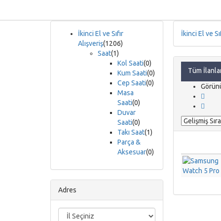
İkinci El ve Sıfır
İkinci El ve Sı
Alışveriş
(1206)
Saat
(1)
Kol Saati
(0)
Tüm İlanla
Kum Saati
(0)
Cep Saati
(0)
Görün
Masa
Saati
(0)
Duvar
Saati
(0)
Takı Saat
(1)
Parça &
Aksesuar
(0)
Adres