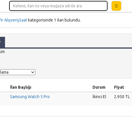
fır Alışveriş
Saat
kategorisinde
1
ilan bulundu.
r
üm
İlan Başlığı
Durum
Fiyat
Samsung Watch 5 Pro
İkinci El
2.950 TL