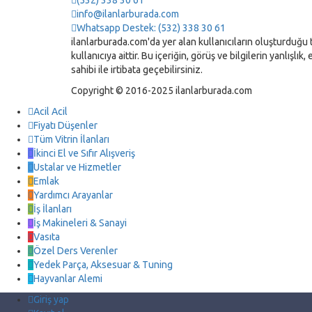
(532) 338 30 61
info@ilanlarburada.com
Whatsapp Destek: (532) 338 30 61
ilanlarburada.com'da yer alan kullanıcıların oluşturduğu t
kullanıcıya aittir. Bu içeriğin, görüş ve bilgilerin yanlışl
sahibi ile irtibata geçebilirsiniz.
Copyright © 2016-2025 ilanlarburada.com
Acil Acil
Fiyatı Düşenler
Tüm Vitrin İlanları
İkinci El ve Sıfır Alışveriş
Ustalar ve Hizmetler
Emlak
Yardımcı Arayanlar
İş İlanları
İş Makineleri & Sanayi
Vasıta
Özel Ders Verenler
Yedek Parça, Aksesuar & Tuning
Hayvanlar Alemi
Giriş yap