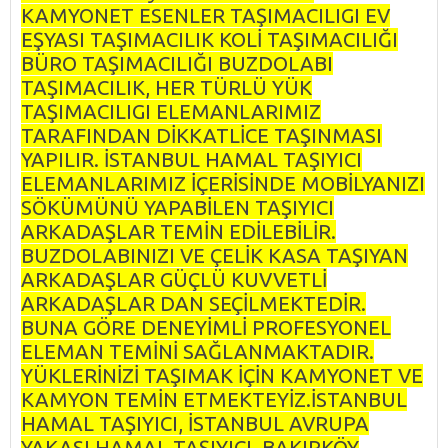
KAMYONET ESENLER TAŞIMACILIGI EV
EŞYASI TAŞIMACILIK KOLİ TAŞIMACILIĞI
BÜRO TAŞIMACILIĞI BUZDOLABI
TAŞIMACILIK, HER TÜRLÜ YÜK
TAŞIMACILIGI ELEMANLARIMIZ
TARAFINDAN DİKKATLİCE TAŞINMASI
YAPILIR. İSTANBUL HAMAL TAŞIYICI
ELEMANLARIMIZ İÇERİSİNDE MOBİLYANIZI
SÖKÜMÜNÜ YAPABİLEN TAŞIYICI
ARKADAŞLAR TEMİN EDİLEBİLİR.
BUZDOLABINIZI VE ÇELİK KASA TAŞIYAN
ARKADAŞLAR GÜÇLÜ KUVVETLİ
ARKADAŞLAR DAN SEÇİLMEKTEDİR.
BUNA GÖRE DENEYİMLİ PROFESYONEL
ELEMAN TEMİNİ SAĞLANMAKTADIR.
YÜKLERİNİZİ TAŞIMAK İÇİN KAMYONET VE
KAMYON TEMİN ETMEKTEYİZ.İSTANBUL
HAMAL TAŞIYICI, İSTANBUL AVRUPA
YAKASI HAMAL TAŞIYICI, BAKIRKÖY