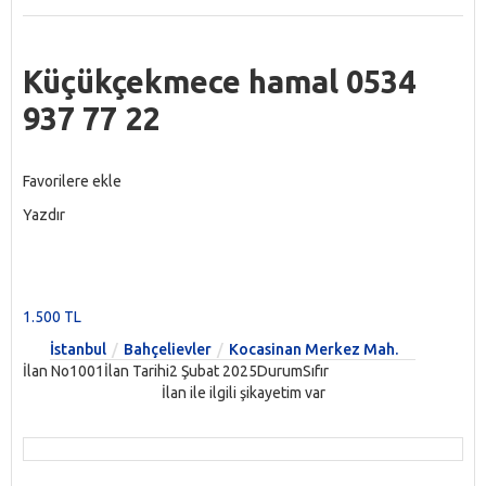
Küçükçekmece hamal 0534
937 77 22
Favorilere ekle
Yazdır
1.500 TL
İstanbul
Bahçelievler
Kocasinan Merkez Mah.
İlan No1001İlan Tarihi2 Şubat 2025DurumSıfır
İlan ile ilgili şikayetim var