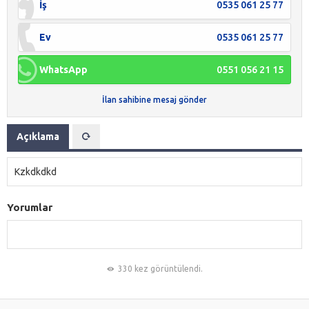
İş
0535 061 25 77
Ev
0535 061 25 77
WhatsApp
0551 056 21 15
İlan sahibine mesaj gönder
Açıklama
Kzkdkdkd
Yorumlar
330 kez görüntülendi.