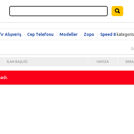
fır Alışveriş
Cep Telefonu
Modeller
Zopo
Speed 8
kategoris
G
İLAN BAŞLIĞI
HAFIZA
EKR
adı.