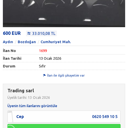
600 EUR
33.010,08 TL
Aydın
Bozdoğan
Cumhuriyet Mah.
İlan No
1699
İlan Tarihi
13 Ocak 2026
Durum
Sıfır
İlan ile ilgili şikayetim var
Trading sarl
Üyelik tarihi: 13 Ocak 2026
Üyenin tüm ilanlarını görüntüle
Cep
0620 549 10 5