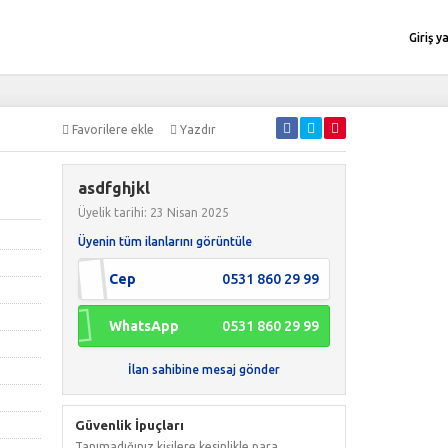
Giriş y
Favorilere ekle
Yazdır
asdfghjkl
Üyelik tarihi: 23 Nisan 2025
Üyenin tüm ilanlarını görüntüle
Cep
0531 860 29 99
WhatsApp
0531 860 29 99
İlan sahibine mesaj gönder
Güvenlik İpuçları
Tanımadığınız kişilere kesinlikle para