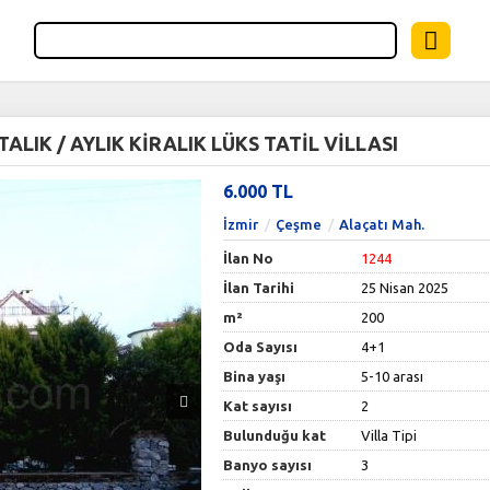
LIK / AYLIK KİRALIK LÜKS TATİL VİLLASI
6.000 TL
İzmir
Çeşme
Alaçatı Mah.
İlan No
1244
İlan Tarihi
25 Nisan 2025
m²
200
Oda Sayısı
4+1
Bina yaşı
5-10 arası
Kat sayısı
2
Bulunduğu kat
Villa Tipi
Banyo sayısı
3