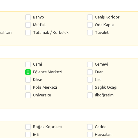
Banyo
Geniş Koridor
Mutfak
Oda Kapısı
nahtarı
Tutamak / Korkuluk
Tuvalet
Cami
Cemevi
Eğlence Merkezi
Fuar
Kilise
Lise
Polis Merkezi
Sağlık Ocağı
Üniversite
İlköğretim
Boğaz Köprüleri
Cadde
E-5
Havaalanı