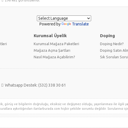
298 kez görüntülendi.
Powered by
Translate
Kurumsal Üyelik
Doping
tleri
Kurumsal Mağaza Paketleri
Doping Nedir?
Mağaza Açma Şartları
Doping Satın Alm
Nasıl Mağaza Açabilirim?
Sık Sorulan Soru
Whatsapp Destek: (532) 338 30 61
, görüş ve bilgilerin doğruluğu, eksiksiz ve değişmez olduğu, yayınlanması ile ilgili yasa
urallara aykırılığından ilanlarburada.com hiçbir şekilde sorumlu değildir. Sorularınız için 