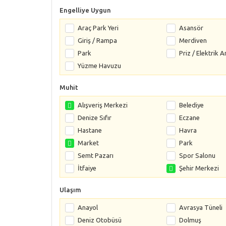
Engelliye Uygun
Araç Park Yeri
Asansör
Giriş / Rampa
Merdiven
Park
Priz / Elektrik A
Yüzme Havuzu
Muhit
Alışveriş Merkezi
Belediye
Denize Sıfır
Eczane
Hastane
Havra
Market
Park
Semt Pazarı
Spor Salonu
İtfaiye
Şehir Merkezi
Ulaşım
Anayol
Avrasya Tüneli
Deniz Otobüsü
Dolmuş