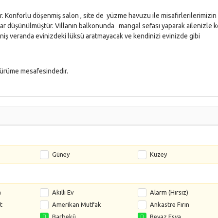
. Konforlu döşenmiş salon , site de yüzme havuzu ile misafirlerilerimizin
adar düşünülmüştür. Villanın balkonunda mangal sefası yaparak ailenizle ke
 geniş veranda evinizdeki lüksü aratmayacak ve kendinizi evinizde gibi
a yürüme mesafesindedir.
Güney
Kuzey
a
Akıllı Ev
Alarm (Hırsız)
t
Amerikan Mutfak
Ankastre Fırın
Barbekü
Beyaz Eşya