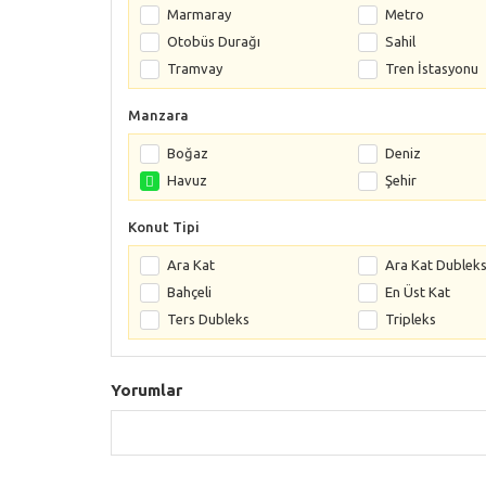
Marmaray
Metro
Otobüs Durağı
Sahil
Tramvay
Tren İstasyonu
Manzara
Boğaz
Deniz
Havuz
Şehir
Konut Tipi
Ara Kat
Ara Kat Dublek
Bahçeli
En Üst Kat
Ters Dubleks
Tripleks
Yorumlar