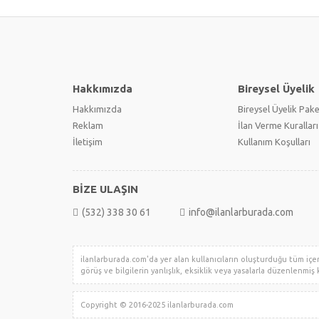
Hakkımızda
Bireysel Üyelik
Hakkımızda
Bireysel Üyelik Pake
Reklam
İlan Verme Kuralları
İletişim
Kullanım Koşulları
BİZE ULAŞIN
(532) 338 30 61
info@ilanlarburada.com
ilanlarburada.com'da yer alan kullanıcıların oluşturduğu tüm içerik
görüş ve bilgilerin yanlışlık, eksiklik veya yasalarla düzenlenmiş k
Copyright © 2016-2025 ilanlarburada.com