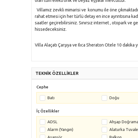
olan tüm elektronik ve beyaz eşyalar mevcuttur.
Villamız zevkli mimarisi ve konumu ile öne çıkmaktadır
rahat etmesi için her türlü detay en ince ayrıntısına k
saatler geçirebilirsiniz. Sınırsız internet , otopark ve
hissedeceksiniz.
Villa Alaçatı Çarşıya ve Ilıca Sheraton Otele 10 dakik
TEKNİK ÖZELLİKLER
Cephe
Batı
Doğu
İç Özellikler
ADSL
Ahşap Doğram
Alarm (Yangın)
Alaturka Tuvale
Asansör
Balkon