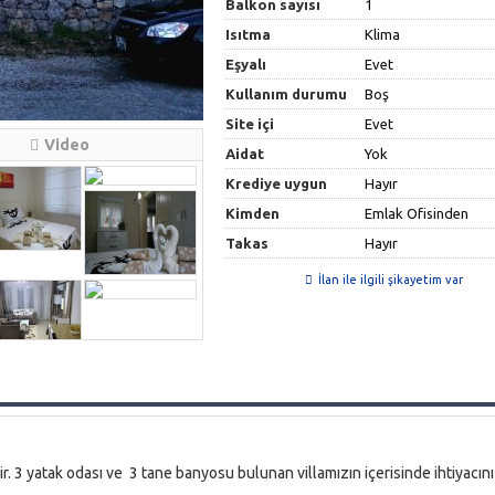
Balkon sayısı
1
Isıtma
Klima
Eşyalı
Evet
Kullanım durumu
Boş
Site içi
Evet
Video
Aidat
Yok
Krediye uygun
Hayır
Kimden
Emlak Ofisinden
Takas
Hayır
İlan ile ilgili şikayetim var
ir. 3 yatak odası ve 3 tane banyosu bulunan villamızın içerisinde ihtiyacın