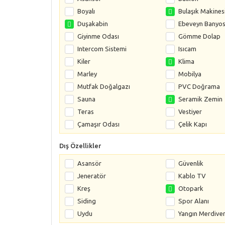
Boyalı
Bulaşık Makines
Duşakabin
Ebeveyn Banyo
Giyinme Odası
Gömme Dolap
Intercom Sistemi
Isıcam
Kiler
Klima
Marley
Mobilya
Mutfak Doğalgazı
PVC Doğrama
Sauna
Seramik Zemin
Teras
Vestiyer
Çamaşır Odası
Çelik Kapı
Dış Özellikler
Asansör
Güvenlik
Jeneratör
Kablo TV
Kreş
Otopark
Siding
Spor Alanı
Uydu
Yangın Merdiven