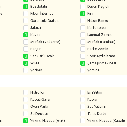
i
Buzdolabı
Duvar Kağıdı
su
Fiber İnternet
Fırın
Görüntülü Diafon
Hilton Banyo
Jakuzi
Kartonpiyer
Küvet
Laminat Zemin
Mutfak (Ankastre)
Mutfak (Laminat)
Panjur
Parke Zemin
Set Üstü Ocak
Spot Aydınlatma
Wi-Fi
Çamaşır Makinesi
Şofben
Şömine
Hidrofor
Isı Yalıtım
Kapalı Garaj
Kapıcı
Oyun Parkı
Ses Yalıtımı
Su Deposu
Tenis Kortu
i
Yüzme Havuzu (Açık)
Yüzme Havuzu (Kapalı)