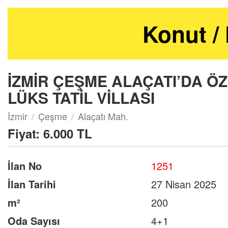
Konut / K
İZMİR ÇEŞME ALAÇATI’DA Ö
LÜKS TATİL VİLLASI
İzmir
Çeşme
Alaçatı Mah.
Fiyat:
6.000 TL
İlan No
1251
İlan Tarihi
27 Nisan 2025
m²
200
Oda Sayısı
4+1