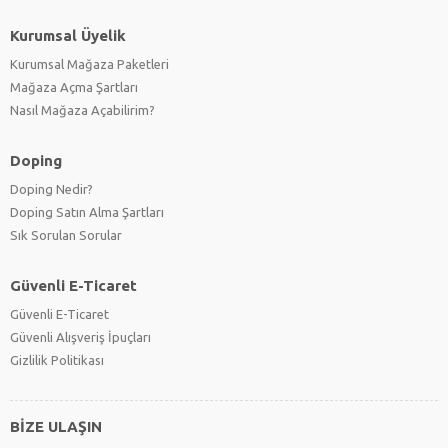
Iceman
(0)
Kurumsal Üyelik
Jack Dempsey
(0)
Kurumsal Mağaza Paketleri
Jack Dempsey Electric Blue
(0)
Mağaza Açma Şartları
Jaguar Cichlid
(0)
Nasıl Mağaza Açabilirim?
Johanni
(0)
Kakadu
(0)
Doping
Kalvus
(0)
Kenyi
(0)
Doping Nedir?
Kırmızı İmparator
(0)
Doping Satın Alma Şartları
Kırmızı Mücevher
(0)
Sık Sorulan Sorular
Kobalt Mavisi
(0)
Kribensis
(0)
Güvenli E-Ticaret
Kum Kelebeği
(0)
Güvenli E-Ticaret
Leptosoma
(0)
Güvenli Alışveriş İpuçları
Limon Ciklet
(0)
Gizlilik Politikası
Makav Cichlid
(0)
Malawi
(0)
Marlieri
BİZE ULAŞIN
(0)