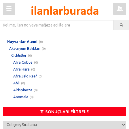
Hayvanlar Alemi
(0)
Akvaryum Balıkları
(0)
Cichlidler
(0)
Afra Cobue
(0)
Afra Hara
(0)
Afra Jalo Reef
(0)
Ahli
(0)
Altispinoza
(0)
Anomala
(0)
Astronot
(0)
Ateş Ağız
(0)
SONUÇLARI FİLTRELE
Ateş Kafa
(0)
Auratus
(0)