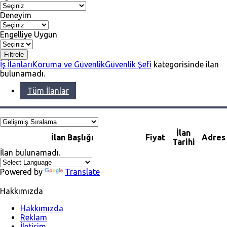
Deneyim
Engelliye Uygun
Filtrele
İş İlanları
Koruma ve Güvenlik
Güvenlik Şefi
kategorisinde ilan
bulunamadı.
Tüm İlanlar
İlan
İlan Başlığı
Fiyat
Adres
Tarihi
İlan bulunamadı.
Powered by
Translate
Hakkımızda
Hakkımızda
Reklam
İletişim