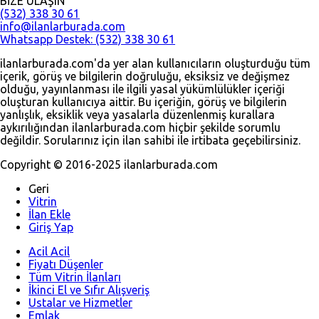
BİZE ULAŞIN
(532) 338 30 61
info@ilanlarburada.com
Whatsapp Destek: (532) 338 30 61
ilanlarburada.com'da yer alan kullanıcıların oluşturduğu tüm
içerik, görüş ve bilgilerin doğruluğu, eksiksiz ve değişmez
olduğu, yayınlanması ile ilgili yasal yükümlülükler içeriği
oluşturan kullanıcıya aittir. Bu içeriğin, görüş ve bilgilerin
yanlışlık, eksiklik veya yasalarla düzenlenmiş kurallara
aykırılığından ilanlarburada.com hiçbir şekilde sorumlu
değildir. Sorularınız için ilan sahibi ile irtibata geçebilirsiniz.
Copyright © 2016-2025 ilanlarburada.com
Geri
Vitrin
İlan Ekle
Giriş Yap
Acil Acil
Fiyatı Düşenler
Tüm Vitrin İlanları
İkinci El ve Sıfır Alışveriş
Ustalar ve Hizmetler
Emlak